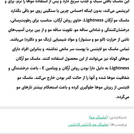
این ماسک بافتی سبک و جذب سریع دارد و پس از استفاده موها را نرم، براق و
ابریشمی می‌کند، بدون اینکه احساس چربی یا سنگینی روی مو باقی بگذارد
ماسک مو آرگان Lightness، حاوی روغن آرگان، مناسب برای رطوبت‌رسانی،
درخشان‌کنندگی و شادابی ساقه مو. تقویت ساقه مو و از بین بردن آسیب‌های
ناشی از حرارت (اتو مو و سشوار) و مواد شیمیایی (رنگ مو و دکلره) می‌باشد.
تماس ماسک مو لایتنس با پوست سر مانعی نداشته، و بنابراین افراد دارای
موهای کوتاه نیز می‌توانند از این محصول استفاده کنند. ماسک مو آرگان
Lightness به دلیل دارا بودن روغن آرگان و ویتامین E ، باعث درخشندگی و
شفافیت موها شده و آنها را از حالت کدر بودن خارج می‌کند. ماسک مو
لایتنس از ریزش موها جلوگیری کرده و باعث استحکام بیشتر تارهای مو
می‌گردد.
دسته‌بندی
:
{ماسک مو}
برچسب‌ها :
ماسک مو لایتنس
لایتنس