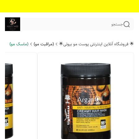
جستجو
🌟 فروشگاه آنلاین اینترنتی پوست مو بیوتی🌟
{مراقبت مو}
{ماسک مو}