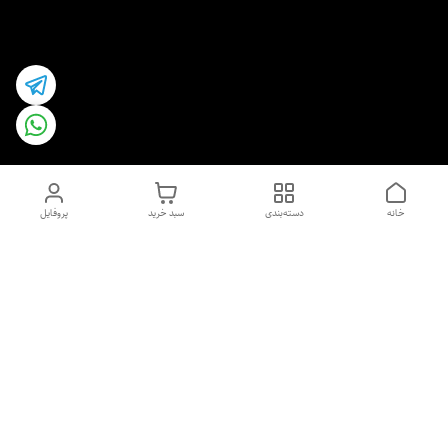
خانه
دسته‌بندی
سبد خرید
پروفایل
دسترسی سریع
اسپری داو uk و هندی
اورجینال | کاپرا و جان اشلی
اورجینال پوست مو بیوتی
با تخفیف ویژه